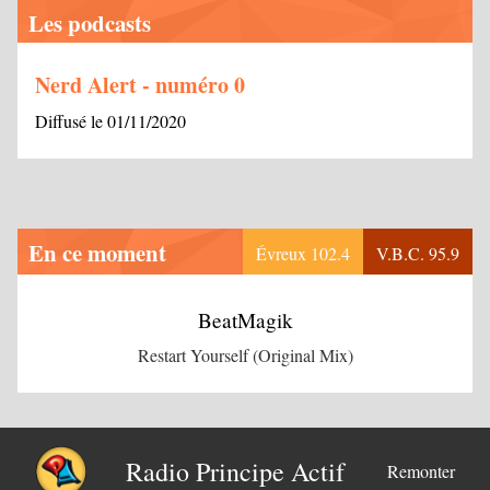
Les podcasts
Nerd Alert - numéro 0
Diffusé le 01/11/2020
En ce moment
Évreux 102.4
V.B.C. 95.9
BeatMagik
Restart Yourself (Original Mix)
Radio Principe Actif
Remonter